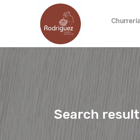
Churrerí
Search resul