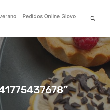
verano
Pedidos Online Glovo
041775437678”