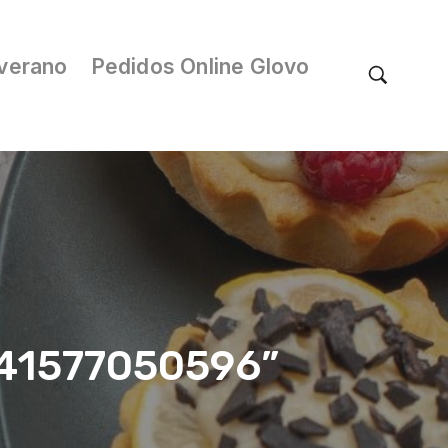
verano
Pedidos Online Glovo
/041577050596”