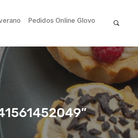
verano
Pedidos Online Glovo
/041561452049”