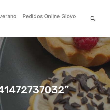
verano
Pedidos Online Glovo
/041472737032”