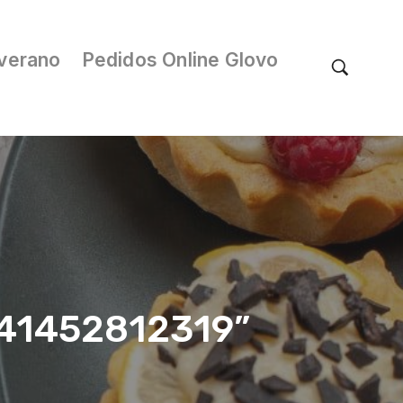
verano
Pedidos Online Glovo
/041452812319”