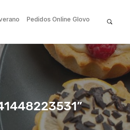
verano
Pedidos Online Glovo
/041448223531”