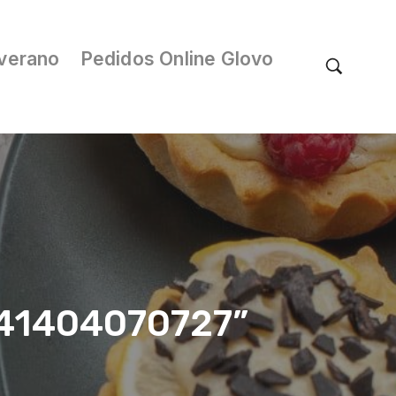
verano
Pedidos Online Glovo
/041404070727”