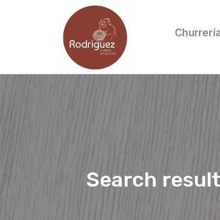
Churrerí
Search resul