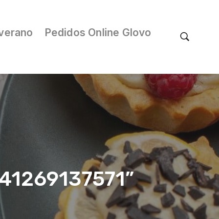
verano
Pedidos Online Glovo
041269137571”