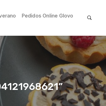
verano
Pedidos Online Glovo
/04121968621”