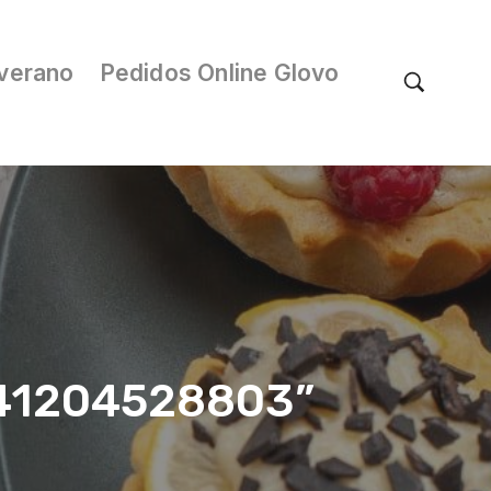
verano
Pedidos Online Glovo
/041204528803”