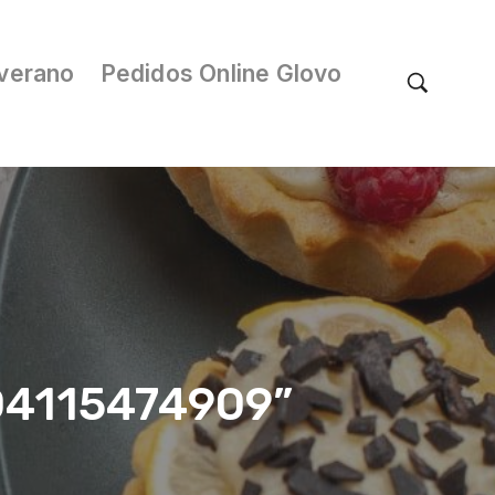
verano
Pedidos Online Glovo
/04115474909”