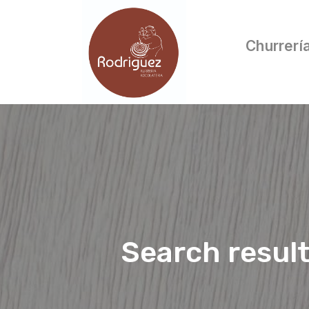
Churrerí
Search resul