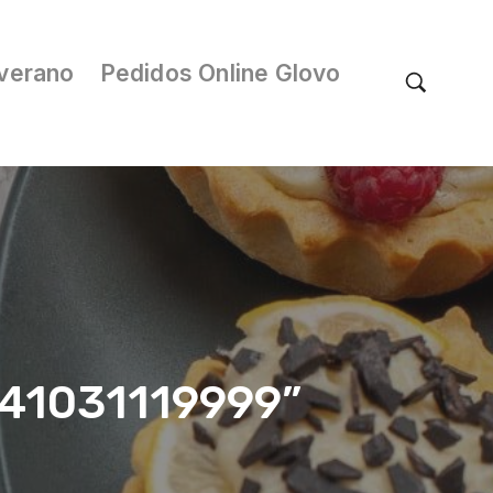
verano
Pedidos Online Glovo
041031119999”