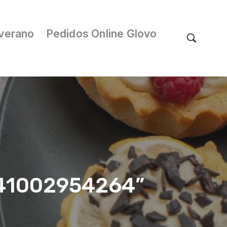
verano
Pedidos Online Glovo
/041002954264”